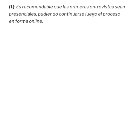
(1)
:
Es recomendable que las primeras entrevistas sean
presenciales, pudiendo continuarse luego el proceso
en forma online.
CUÁNDO BUSCAR AYUDA TERAPÉUTICA ?
NOVEDADES: PSICOTERAPIA EN
MODALIDAD ONLINE